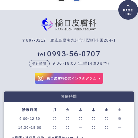
PAGE
TOP
〒897-0212 鹿児島県南九州市川辺町今田284-1
0993-56-0707
9:00~18:00 (土曜14:00まで)
受付時間
橋口皮膚科公式インスタグラム
診療時間
診療時間
月
火
水
木
金
土
9:00~12:30
◯
◯
◯
◯
◯
※
14:30~18:00
◯
◯
―
◯
◯
―
※日曜・祝祭日 休診 ※土曜日は14:00まで