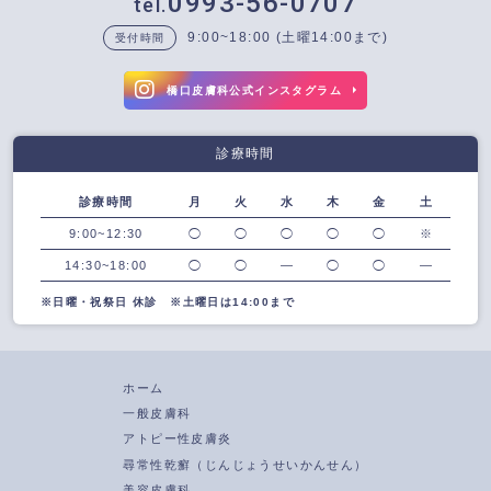
0993-56-0707
9:00~18:00 (土曜14:00まで)
受付時間
橋口皮膚科公式インスタグラム
診療時間
診療時間
月
火
水
木
金
土
9:00~12:30
◯
◯
◯
◯
◯
※
14:30~18:00
◯
◯
―
◯
◯
―
※日曜・祝祭日 休診 ※土曜日は14:00まで
ホーム
一般皮膚科
アトピー性皮膚炎
尋常性乾癬（じんじょうせいかんせん）
美容皮膚科