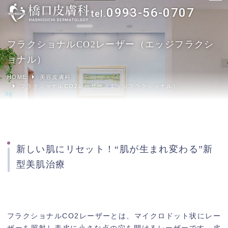
0993-56-0707
ホーム
フラクショナルCO2レーザー（エッジフラクシ
ョナル）
一般皮膚科
HOME
美容皮膚科
フラクショナルCO2レーザー（エッジフラクショナル）
アトピー性皮膚炎でお悩みの方へ
尋常性乾癬（じんじょうせいかんせん）でお悩みの
方へ
新しい肌にリセット！“肌が生まれ変わる”新
美容皮膚科
型美肌治療
治療方法から探す
お悩みから探す
フラクショナルCO2レーザーとは、マイクロドット状にレー
ザーを照射し表皮に小さな点の穴を開けるレーザーです。皮