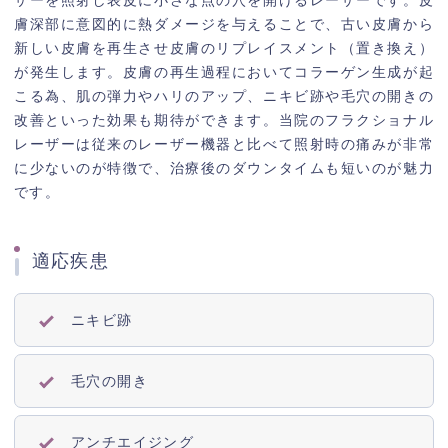
スキンケア商品
膚深部に意図的に熱ダメージを与えることで、古い皮膚から
新しい皮膚を再生させ皮膚のリプレイスメント（置き換え）
が発生します。皮膚の再生過程においてコラーゲン生成が起
クリニック紹介
こる為、肌の弾力やハリのアップ、ニキビ跡や毛穴の開きの
改善といった効果も期待ができます。当院のフラクショナル
採用情報
レーザーは従来のレーザー機器と比べて照射時の痛みが非常
に少ないのが特徴で、治療後のダウンタイムも短いのが魅力
新着情報
です。
適応疾患
ニキビ跡
毛穴の開き
アンチエイジング